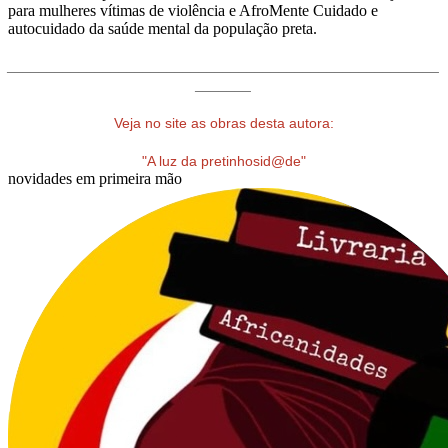
para mulheres vítimas de violência e AfroMente Cuidado e
autocuidado da saúde mental da população preta.
______________________________________________________
_______
Veja no site as obras desta autora:
"A luz da pretinhosid@de"
novidades em primeira mão