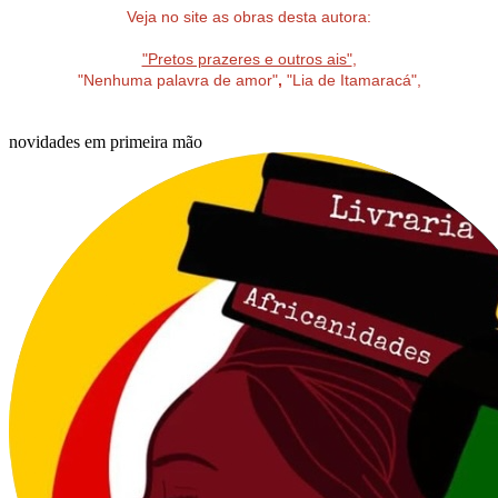
Veja no site as obras desta autora:
"Pretos prazeres e outros ais"
,
"Nenhuma palavra de amor"
,
"Lia de Itamaracá",
novidades em primeira mão