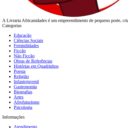
A Livraria Africanidades é um empreendimento de pequeno porte, cria
Categorias
Educação
Ciências Sociais
Feminilidades
Ficção
Não Ficção
Obras de Referências
Histórias em Quadrinhos
Poesia
Religião
Infantojuvenil
Gastronomia
Biografias
Artes
Afrofuturismo
Psicologia
Informações
Atendimento