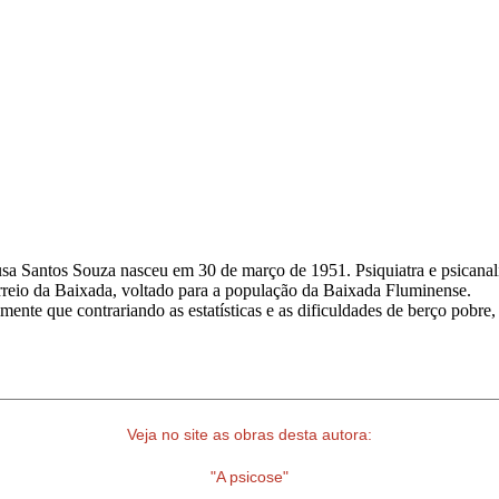
a Santos Souza nasceu em 30 de março de 1951. Psiquiatra e psicanali
o Correio da Baixada, voltado para a população da Baixada Fluminense.
ente que contrariando as estatísticas e as dificuldades de berço pobre,
________________________________________________________
Veja no site as obras desta autora:
"A psicose"