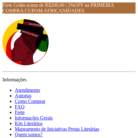
Frete Grátis acima de R$200,00 | 2%OFF na PRIMEIRA
COMPRA CUPOM:AFRICANIDADES
Informações
Atendimento
Autorias
Como Comprar
FAQ
Frete
Informações Gerais
Kits Literários
Mapeamento de Iniciativas Pretas Literárias
Quem somos?