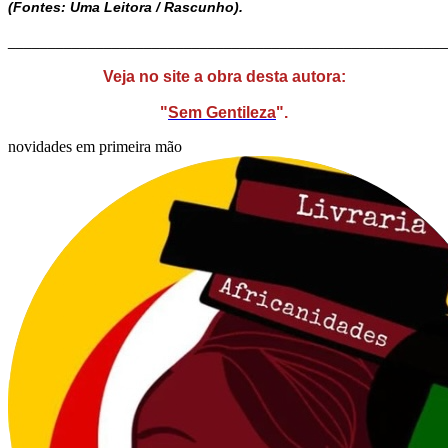
(Fontes: Uma Leitora / Rascunho).
_______________________________________________________
Veja no site a obra desta autora:
"
Sem Gentileza
".
novidades em primeira mão