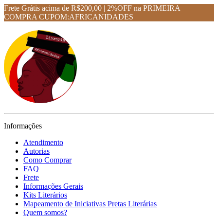
Frete Grátis acima de R$200,00 | 2%OFF na PRIMEIRA
COMPRA CUPOM:AFRICANIDADES
Informações
Atendimento
Autorias
Como Comprar
FAQ
Frete
Informações Gerais
Kits Literários
Mapeamento de Iniciativas Pretas Literárias
Quem somos?