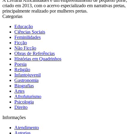
A Livraria Africanidades é um empreendimento de pequeno porte,
criado em 2013, com o acervo especializado em narrativas pretas,
principalmente realizado por mulheres pretas.
Categorias
Educação
Ciências Sociais
Feminilidades
Ficção
Não Ficção
Obras de Referências
Histórias em Quadrinhos
Poesia
Religião
Infantojuvenil
Gastronomia
Biografias
Artes
Afrofuturismo
Psicologia
Direito
Informações
Atendimento
Autorias