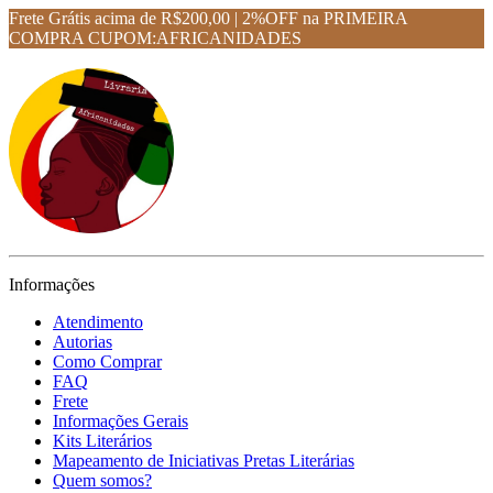
Frete Grátis acima de R$200,00 | 2%OFF na PRIMEIRA
COMPRA CUPOM:AFRICANIDADES
Informações
Atendimento
Autorias
Como Comprar
FAQ
Frete
Informações Gerais
Kits Literários
Mapeamento de Iniciativas Pretas Literárias
Quem somos?