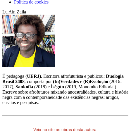
Política de cookies
Lu Ain Zaila
É pedagoga
(UERJ)
. Escritora afrofuturista e publicou:
Duologia
Brasil 2408
, composta por
(In)Verdades
e
(R)Evolução
(2016-
2017),
Sankofia
(2018) e
Ìségún
(2019, Monomito Editorial).
Escreve sobre afrofuturos mixando ancestralidades, cultura e história
negra com a contemporaneidade das existências negras: artigos,
ensaios e pesquisas.
______________________________________________________
_______
Veja no site as obras desta autora: