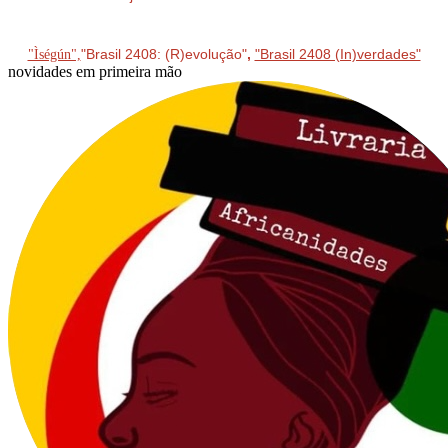
"Brasil 2408: (R)evolução"
,
"Brasil 2408 (In)verdades"
"Ìségún",
novidades em primeira mão