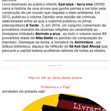
Livro destinado ao público infantil,
Epé laiyé - terra viva
(2009)
narra a história de uma árvore que ganha pernas e vai lutar pela
construção de um mundo que respeita o meio-ambiente. Em
2012, publicou o volume Opinião uma reunião de crônicas
selecionadas entre as que a iyalorixá publicou no jornal
soteropolitano
A Tarde
. E, em 2014, um conjunto comentado de
provérbios oriundos de diversas religiões do candomblé ao
hinduísmo intitulado
Abrindo a arca
, ao todo o volume reúne 89
provérbios idade de
Mãe Stella
no período da composição do
impresso. Destaque-se ainda, a iniciativa da
Animoteca
, um
ônibus-biblioteca, espaço de reflexão do
Ilê Axé Opô Afonjá
que
percorre a capital baiana acolhendo leitores de todas as idades.
______________________________________________________
_______
Veja no site as obras desta autora:
"A Ialorixá e o Pajé"
novidades em primeira mão