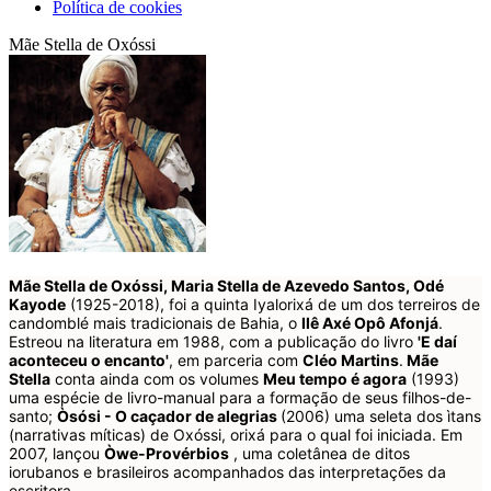
Política de cookies
Mãe Stella de Oxóssi
Mãe Stella de Oxóssi, Maria Stella de Azevedo Santos, Odé
Kayode
(1925-2018), foi a quinta Iyalorixá de um dos terreiros de
candomblé mais tradicionais de Bahia, o
Ilê Axé Opô Afonjá
.
Estreou na literatura em 1988, com a publicação do livro
'E daí
aconteceu o encanto'
, em parceria com
Cléo Martins
.
Mãe
Stella
conta ainda com os volumes
Meu tempo é agora
(1993)
uma espécie de livro-manual para a formação de seus filhos-de-
santo;
Òsósi - O caçador de alegrias
(2006) uma seleta dos ìtans
(narrativas míticas) de Oxóssi, orixá para o qual foi iniciada. Em
2007, lançou
Òwe-Provérbios
, uma coletânea de ditos
iorubanos e brasileiros acompanhados das interpretações da
escritora.