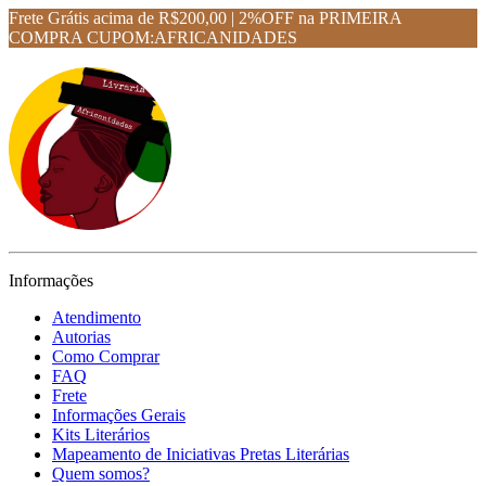
Frete Grátis acima de R$200,00 | 2%OFF na PRIMEIRA
COMPRA CUPOM:AFRICANIDADES
Informações
Atendimento
Autorias
Como Comprar
FAQ
Frete
Informações Gerais
Kits Literários
Mapeamento de Iniciativas Pretas Literárias
Quem somos?