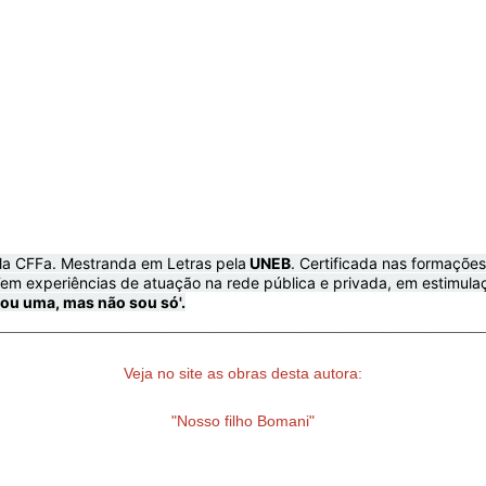
ela CFFa. Mestranda em Letras pela
UNEB
. Certificada nas formaçõe
Tem experiências de atuação na rede pública e privada, em estimulaç
sou uma, mas não sou só'.
__________________________________________________
Veja no site as obras desta autora:
"Nosso filho Bomani"