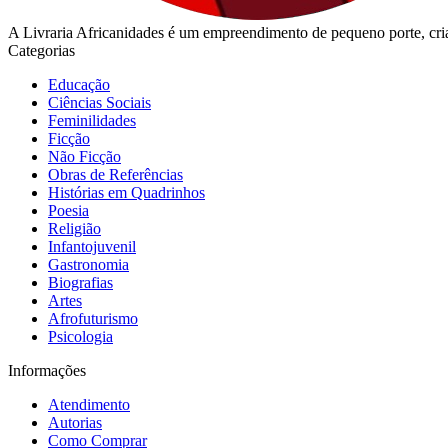
A Livraria Africanidades é um empreendimento de pequeno porte, cria
Categorias
Educação
Ciências Sociais
Feminilidades
Ficção
Não Ficção
Obras de Referências
Histórias em Quadrinhos
Poesia
Religião
Infantojuvenil
Gastronomia
Biografias
Artes
Afrofuturismo
Psicologia
Informações
Atendimento
Autorias
Como Comprar