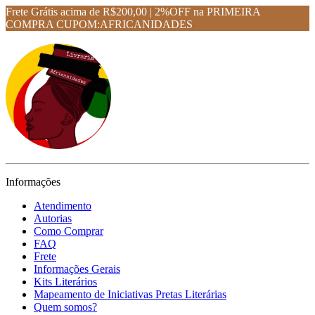
Frete Grátis acima de R$200,00 | 2%OFF na PRIMEIRA
COMPRA CUPOM:AFRICANIDADES
Informações
Atendimento
Autorias
Como Comprar
FAQ
Frete
Informações Gerais
Kits Literários
Mapeamento de Iniciativas Pretas Literárias
Quem somos?