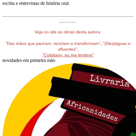
escrita e entrevistas de história oral.
______________________________________________________
_______
Veja no site as obras desta autora:
"Das mãos que pariram, reciclam e transformam"
,
"(Des)águas e
afluentes",
"Cotidiano, eu me lembrei"
novidades em primeira mão