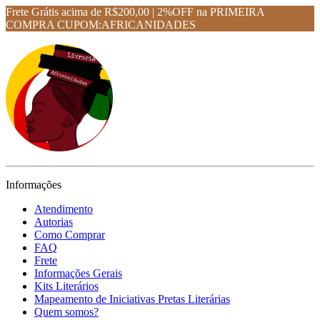
Frete Grátis acima de R$200,00 | 2%OFF na PRIMEIRA
COMPRA CUPOM:AFRICANIDADES
Informações
Atendimento
Autorias
Como Comprar
FAQ
Frete
Informações Gerais
Kits Literários
Mapeamento de Iniciativas Pretas Literárias
Quem somos?