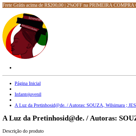
Frete Grátis acima de R$200,00 | 2%OFF na PRIMEIRA CO
Página Inicial
Infantojuvenil
A Luz da Pretinhosid@de. / Autoras: SOUZA, Wilsimara ; JE
A Luz da Pretinhosid@de. / Autoras: SOU
Descrição do produto