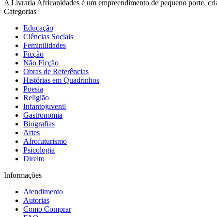
A Livraria Africanidades é um empreendimento de pequeno porte, cria
Categorias
Educação
Ciências Sociais
Feminilidades
Ficção
Não Ficção
Obras de Referências
Histórias em Quadrinhos
Poesia
Religião
Infantojuvenil
Gastronomia
Biografias
Artes
Afrofuturismo
Psicologia
Direito
Informações
Atendimento
Autorias
Como Comprar