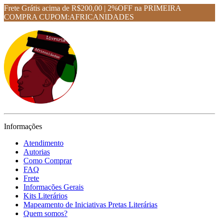
Frete Grátis acima de R$200,00 | 2%OFF na PRIMEIRA
COMPRA CUPOM:AFRICANIDADES
Informações
Atendimento
Autorias
Como Comprar
FAQ
Frete
Informações Gerais
Kits Literários
Mapeamento de Iniciativas Pretas Literárias
Quem somos?