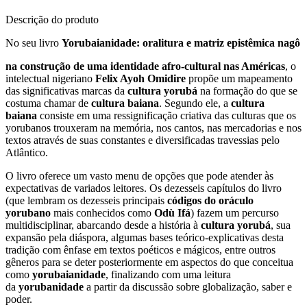
Descrição do produto
No seu livro
Yorubaianidade: oralitura e matriz epistêmica nagô
na construção de uma identidade afro-cultural nas Américas
, o
intelectual nigeriano
Felix Ayoh Omidire
propõe um mapeamento
das significativas marcas da
cultura yorubá
na formação do que se
costuma chamar de
cultura baiana
. Segundo ele, a
cultura
baiana
consiste em uma ressignificação criativa das culturas que os
yorubanos trouxeram na memória, nos cantos, nas mercadorias e nos
textos através de suas constantes e diversificadas travessias pelo
Atlântico.
O livro oferece um vasto menu de opções que pode atender às
expectativas de variados leitores. Os dezesseis capítulos do livro
(que lembram os dezesseis principais
códigos do oráculo
yorubano
mais conhecidos como
Odù Ifá
) fazem um percurso
multidisciplinar, abarcando desde a história à
cultura yorubá
, sua
expansão pela diáspora, algumas bases teórico-explicativas desta
tradição com ênfase em textos poéticos e mágicos, entre outros
gêneros para se deter posteriormente em aspectos do que conceitua
como
yorubaianidade
, finalizando com uma leitura
da
yorubanidade
a partir da discussão sobre globalização, saber e
poder.