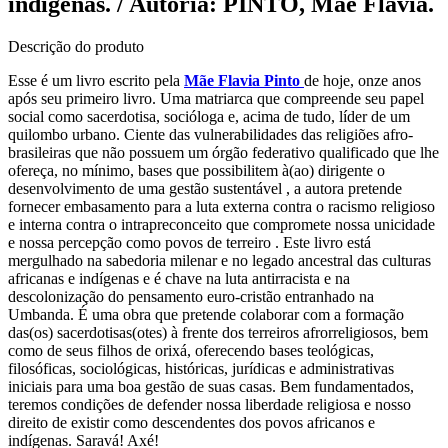
indígenas. / Autoria: PINTO, Mãe Flávia.
Descrição do produto
Esse é um livro escrito pela
Mãe Flavia Pinto
de hoje, onze anos
após seu primeiro livro. Uma matriarca que compreende seu papel
social como sacerdotisa, socióloga e, acima de tudo, líder de um
quilombo urbano. Ciente das vulnerabilidades das religiões afro-
brasileiras que não possuem um órgão federativo qualificado que lhe
ofereça, no mínimo, bases que possibilitem à(ao) dirigente o
desenvolvimento de uma gestão sustentável , a autora pretende
fornecer embasamento para a luta externa contra o racismo religioso
e interna contra o intrapreconceito que compromete nossa unicidade
e nossa percepção como povos de terreiro . Este livro está
mergulhado na sabedoria milenar e no legado ancestral das culturas
africanas e indígenas e é chave na luta antirracista e na
descolonização do pensamento euro-cristão entranhado na
Umbanda. É uma obra que pretende colaborar com a formação
das(os) sacerdotisas(otes) à frente dos terreiros afrorreligiosos, bem
como de seus filhos de orixá, oferecendo bases teológicas,
filosóficas, sociológicas, históricas, jurídicas e administrativas
iniciais para uma boa gestão de suas casas. Bem fundamentados,
teremos condições de defender nossa liberdade religiosa e nosso
direito de existir como descendentes dos povos africanos e
indígenas. Saravá! Axé!