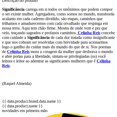
Descrição do produto
Significância
carrega em si todos os sinônimos que podem compor
o ser existir mulher. Agregadora, como somos no mundo, transborda
acalanto em cada caderno dividido, são etapas, caminhos que
trilhamos e amadurecemos com cada orvalhado que respinga em
nossa terra. Aqui tem chão firme. Mostra de onde vem e pra que
veio, traçando sagrados e profanos caminhos.
Celinha Reis
concebe
com cuidado a
Significância
de cada dor tratada como insignificante
e que nos cobram ser resolvidas com brevidade para acionarmos
logo o gatilho do cuidar mais do mundo do que de si. Nos poemas
de
Celinha Reis
mora a coragem da mulher que desbrava o mundo
e abre portas para a liberdade, sintam-se privilegiadas (os) você
leitora e leitor ao adentrar as significantes mulheres que é
Celinha
Reis
.
(Raquel Almeida)
{{ data.product.brand.data.name }}
{{ data.product.name }}
novidades em primeira mão