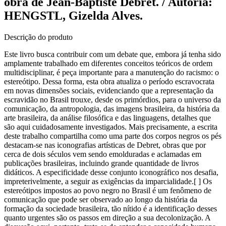
obra de Jean-Baptiste Debret. / Autoria:
HENGSTL, Gizelda Alves.
Descrição do produto
Este livro busca contribuir com um debate que, embora já tenha sido
amplamente trabalhado em diferentes conceitos teóricos de ordem
multidisciplinar, é peça importante para a manutenção do racismo: o
estereótipo. Dessa forma, esta obra atualiza o período escravocrata
em novas dimensões sociais, evidenciando que a representação da
escravidão no Brasil trouxe, desde os primórdios, para o universo da
comunicação, da antropologia, das imagens brasileira, da história da
arte brasileira, da análise filosófica e das linguagens, detalhes que
são aqui cuidadosamente investigados. Mais precisamente, a escrita
deste trabalho compartilha como uma parte dos corpos negros os pés
destacam-se nas iconografias artísticas de Debret, obras que por
cerca de dois séculos vem sendo emolduradas e aclamadas em
publicações brasileiras, incluindo grande quantidade de livros
didáticos. A especificidade desse conjunto iconográfico nos desafia,
impreterivelmente, a seguir as exigências da imparcialidade.[ ] Os
estereótipos impostos ao povo negro no Brasil é um fenômeno de
comunicação que pode ser observado ao longo da história da
formação da sociedade brasileira, tão nítido é a identificação desses
quanto urgentes são os passos em direção a sua decolonização. A