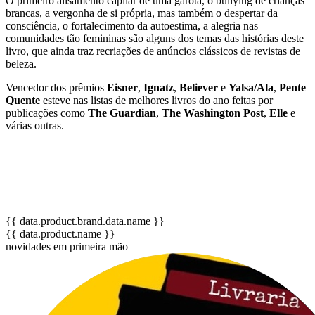
O primeiro alisamento capilar de uma garota, o bullying de crianças
brancas, a vergonha de si própria, mas também o despertar da
consciência, o fortalecimento da autoestima, a alegria nas
comunidades tão femininas são alguns dos temas das histórias deste
livro, que ainda traz recriações de anúncios clássicos de revistas de
beleza.
Vencedor dos prêmios
Eisner
,
Ignatz
,
Believer
e
Yalsa/Ala
,
Pente
Quente
esteve nas listas de melhores livros do ano feitas por
publicações como
The Guardian
,
The Washington Post
,
Elle
e
várias outras.
{{ data.product.brand.data.name }}
{{ data.product.name }}
novidades em primeira mão