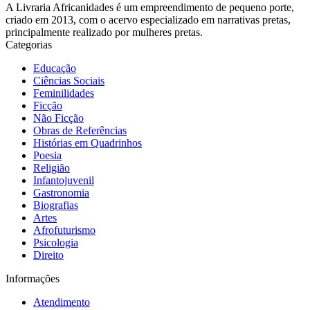
A Livraria Africanidades é um empreendimento de pequeno porte,
criado em 2013, com o acervo especializado em narrativas pretas,
principalmente realizado por mulheres pretas.
Categorias
Educação
Ciências Sociais
Feminilidades
Ficção
Não Ficção
Obras de Referências
Histórias em Quadrinhos
Poesia
Religião
Infantojuvenil
Gastronomia
Biografias
Artes
Afrofuturismo
Psicologia
Direito
Informações
Atendimento