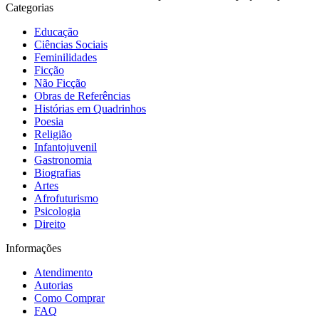
Categorias
Educação
Ciências Sociais
Feminilidades
Ficção
Não Ficção
Obras de Referências
Histórias em Quadrinhos
Poesia
Religião
Infantojuvenil
Gastronomia
Biografias
Artes
Afrofuturismo
Psicologia
Direito
Informações
Atendimento
Autorias
Como Comprar
FAQ