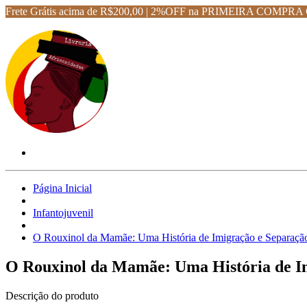
Frete Grátis acima de R$200,00 | 2%OFF na PRIMEIRA CO
Página Inicial
Infantojuvenil
O Rouxinol da Mamãe: Uma História de Imigração e Separaç
O Rouxinol da Mamãe: Uma História de I
Descrição do produto