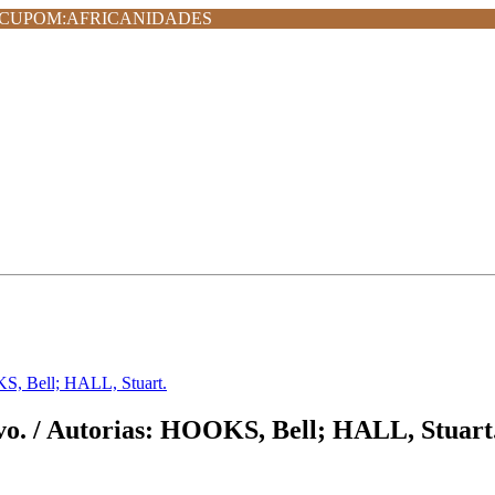
MPRA CUPOM:AFRICANIDADES
KS, Bell; HALL, Stuart.
vo. / Autorias: HOOKS, Bell; HALL, Stuart