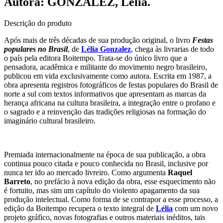
Autora: GONZALEZ, Lélia.
Descrição do produto
Após mais de três décadas de sua produção original, o livro
Festas
populares no Brasil
, de
Lélia Gonzalez
, chega às livrarias de todo
o país pela editora Boitempo. Trata-se do único livro que a
pensadora, acadêmica e militante do movimento negro brasileiro,
publicou em vida exclusivamente como autora. Escrita em 1987, a
obra apresenta registros fotográficos de festas populares do Brasil de
norte a sul com textos informativos que apresentam as marcas da
herança africana na cultura brasileira, a integração entre o profano e
o sagrado e a reinvenção das tradições religiosas na formação do
imaginário cultural brasileiro.
Premiada internacionalmente na época de sua publicação, a obra
continua pouco citada e pouco conhecida no Brasil, inclusive por
nunca ter ido ao mercado livreiro. Como argumenta
Raquel
Barreto
, no prefácio à nova edição da obra, esse esquecimento não
é fortuito, mas sim um capítulo do violento apagamento da sua
produção intelectual. Como forma de se contrapor a esse processo, a
edição da Boitempo recupera o texto integral de
Lélia
com um novo
projeto gráfico, novas fotografias e outros materiais inéditos, tais