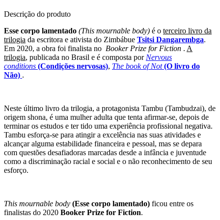
Descrição do produto
Esse corpo lamentado
(This mournable body)
é o
terceiro livro da
trilogia
da escritora e ativista do Zimbábue
Tsitsi Dangarembga
.
Em 2020, a obra foi finalista no
Booker Prize for Fiction
.
A
trilogia
, publicada no Brasil e é composta por
Nervous
conditions
(Condições nervosas)
,
The book of Not
(O livro do
Não)
.
Neste último livro da trilogia, a protagonista Tambu (Tambudzai), de
origem shona, é uma mulher adulta que tenta afirmar-se, depois de
terminar os estudos e ter tido uma experiência profissional negativa.
Tambu esforça-se para atingir a excelência nas suas atividades e
alcançar alguma estabilidade financeira e pessoal, mas se depara
com questões desafiadoras marcadas desde a infância e juventude
como a discriminação racial e social e o não reconhecimento de seu
esforço.
This mournable body
(Esse corpo lamentado)
ficou entre os
finalistas do 2020
Booker Prize for Fiction
.