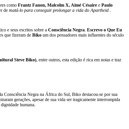
tores como
Frantz Fanon, Malcolm X, Aimé Césaire
e
Paulo
er de
matá-lo para conseguir prolongar a vida do Apartheid .
ico e seus escritos sobre a
Consciência Negra
.
Escrevo o Que Eu
des que fizeram de
Biko
um dos pensadores mais influentes do século
ultural Steve Biko)
, entre outros, esta edição é rica em notas e traz
da Consciência Negra na África do Sul, Biko destacou-se por sua
iraram gerações, apesar de sua vida ser tragicamente interrompida
e dignidade humana.