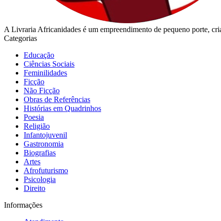
A Livraria Africanidades é um empreendimento de pequeno porte, cria
Categorias
Educação
Ciências Sociais
Feminilidades
Ficção
Não Ficção
Obras de Referências
Histórias em Quadrinhos
Poesia
Religião
Infantojuvenil
Gastronomia
Biografias
Artes
Afrofuturismo
Psicologia
Direito
Informações