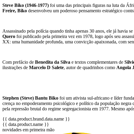
Steve Biko (1946-1977)
foi uma das principais figuras na luta da Áf
Freire, Biko
desenvolveu um poderoso pensamento estratégico contra
Assassinado pela polícia quando tinha apenas 30 anos, ele já havia se 
Quero
foi publicado pela primeira vez em 1978, logo após seu assassi
XX: uma humanidade profunda, uma convicção apaixonada, com sen
Com prefácio de
Benedita da Silva
e textos complementares de
Silv
ilustrações de
Marcelo D Salete
, autor de quadrinhos como
Angola 
Stephen (Steve) Bantu Biko
foi um ativista sul-africano e líder fu
crença no empoderamento psicológico e político da população negra co
pela repressão brutal do regime segregacionista em 1977. Mesmo após
{{ data.product.brand.data.name }}
{{ data.product.name }}
novidades em primeira mão