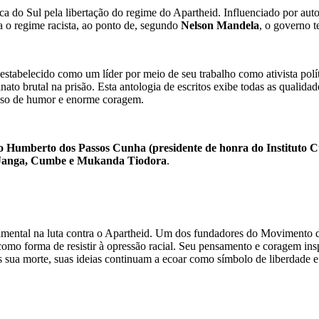
rica do Sul pela libertação do regime do Apartheid. Influenciado por au
 o regime racista, ao ponto de, segundo
Nelson Mandela
, o governo t
estabelecido como um líder por meio de seu trabalho como ativista polít
nato brutal na prisão. Esta antologia de escritos exibe todas as qualida
so de humor e enorme coragem.
io Humberto dos Passos Cunha
(presidente de honra do Instituto C
Janga, Cumbe e Mukanda Tiodora
.
ndamental na luta contra o Apartheid. Um dos fundadores do Movimento 
mo forma de resistir à opressão racial. Seu pensamento e coragem insp
 sua morte, suas ideias continuam a ecoar como símbolo de liberdade 