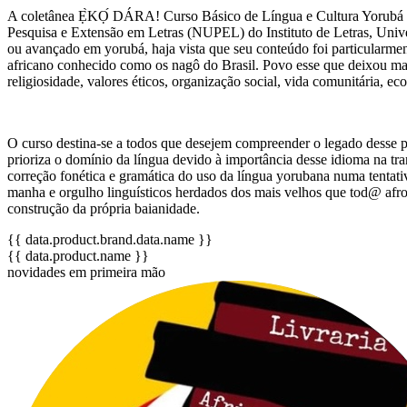
A coletânea Ẹ̀KỌ́ DÁRA! Curso Básico de Língua e Cultura Yorubá f
Pesquisa e Extensão em Letras (NUPEL) do Instituto de Letras, Univ
ou avançado em yorubá, haja vista que seu conteúdo foi particularment
africano conhecido como os nagô do Brasil. Povo esse que deixou marcas
religiosidade, valores éticos, organização social, vida comunitária, ec
O curso destina-se a todos que desejem compreender o legado desse povo
prioriza o domínio da língua devido à importância desse idioma na t
correção fonética e gramática do uso da língua yorubana numa tentati
manha e orgulho linguísticos herdados dos mais velhos que tod@ afro-b
construção da própria baianidade.
{{ data.product.brand.data.name }}
{{ data.product.name }}
novidades em primeira mão