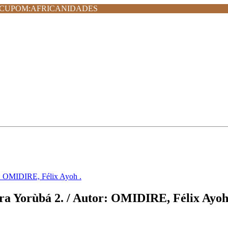
MPRA CUPOM:AFRICANIDADES
r: OMIDIRE, Félix Ayoh .
ra Yorùbá 2. / Autor: OMIDIRE, Félix Ayoh