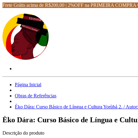
Frete Grátis acima de R$200,00 | 2%OFF na PRIMEIRA CO
Página Inicial
Obras de Referências
Èko Dára: Curso Básico de Língua e Cultura Yorùbá 2. / Auto
Èko Dára: Curso Básico de Língua e Cultu
Descrição do produto