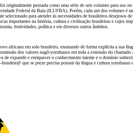
oi originalmente pensada como uma série de seis volumes para uso no
ersidade Federal da Baia (ILUFBA). Porém, cada um dos volumes é tamb
e selecionado para atender às necessidades de brasileiros desejosos de 
 importantes na história, cultura e civilização brasileiras e cujos impa
onomia, festividades, política e em diversos outros âmbitos.
 africano em solo brasileiro, ensinando de forma explícita a sua língua
ransmissão dos valores nagô-yorubanos em toda a extensão do chamado 
va de expandir e enriquecer o conhecimento latente e o domínio subterrâ
rasileir@ que se preze precisa possuir da língua e cultura yorubanas e