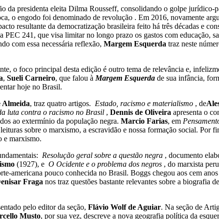
ção da presidenta eleita Dilma Rousseff, consolidando o golpe jurídico
poca, o engodo foi denominado de revolução . Em 2016, novamente argum
pacto resultante da democratização brasileira feito há três décadas e c
 PEC 241, que visa limitar no longo prazo os gastos com educação, saúd
ndo com essa necessária reflexão,
Margem Esquerda
traz neste númer
nte, o foco principal desta edição é outro tema de relevância e, infeliz
a
,
Sueli Carneiro
, que falou à
Margem Esquerda
de sua infância, for
ntar hoje no Brasil.
e Almeida
, traz quatro artigos.
Estado, racismo e materialismo
, de
Ale
a luta contra o racismo no Brasil
,
Dennis de Oliveira
apresenta o co
ciados ao extermínio da população negra.
Marcio Farias
, em
Pensamento 
 leituras sobre o marxismo, a escravidão e nossa formação social. Por f
ro e marxismo.
fundamentais:
Resolução geral sobre a questão negra
, documento ela
lismo
(1927), e
O Ocidente e o problema dos negros
, do marxista pe
a norte-americana pouco conhecida no Brasil. Boggs chegou aos cem ano
enisar Fraga
nos traz questões bastante relevantes sobre a biografia d
entado pelo editor da seção,
Flávio Wolf de Aguiar
. Na seção de Arti
cello Musto
, por sua vez, descreve a nova geografia política da esqu