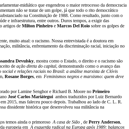
-parlamentar-midiático que engendrou o maior retrocesso da democracia
entam não se tratar de um golpe, já que todo o rito democrático
onsubstanciado na Constituição de 1988. Como resultado, junto com o
e e infraestrutura, entre outros. Duros tempos, a exigir das
o artigos
de
Milton Pinheiro
e
Marcos Del Roio
sobre
os golpes de
mente, muito atual: o racismo. Nossa entrevistada é a doutora em
mação, militância, enfrentamento da discriminação racial, iniciação no
ssandra Devulsky
, mostra como o Estado, o direito e o racismo são
nceito de
ação direta do capital
, demonstrando como o avanço das
social e relações raciais no Brasil: a análise marxista de Clóvis
im,
Rosane Borges
, em
Feminismos negros e marxismo: quem deve
borado por Lamine Senghor e Richard B. Moore no
Primeiro
ruano
José Carlos Mariátegui
ambos traduzidos por Luiz Bernardo
s em 2015, mas faleceu pouco depois. Trabalhou ao lado de C. L. R.
essa dissidente histórica que desenvolveu sua militância na
gos temos ainda o primoroso
A casa de Sião ,
de
Perry Anderson
,
erda europeia em
A esquerda radical na Europa após 1989: balanços