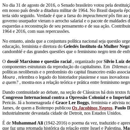
No dia 31 de agosto de 2016, o Senado brasileiro votou pela destitui
em nosso país desde a ditadura militar de 1964. No Brasil daquela é
teria sido seguido. Verdade é que a farsa do
impeachment
pôs fim ao 
governo usurpador vieram o arrocho salarial e o pacote de maldades da
esquerdas a reconstrução de seu pensamento e de sua ação. Contribui
1964 e 2016, com suas repercussões.
No entanto, ainda que a conjuntura política nacional seja questão urge
educação, feminista e diretora do
Geledés Instituto da Mulher Negr
candomblé e das grandes questões que o feminismo negro tem de enfre
O
dossiê Marxismo e questão racial
, organizado por
Silvio Luiz d
componentes estruturais da reprodução do capitalismo. Em
Dilemas d
políticas neoliberais e o predomínio do capital financeiro estão asso
Moura
, relembra o legado do historiador piauiense e suas inovadoras
a quem?
, mostra-nos a relação teórica e prática entre feminismo neg
Dando continuidade ao debate, na seção de Clássicos há dois textos 
Congresso Internacional contra a Opressão Colonial e o Imperia
Pericás. Já a homenageada é
Grace Lee Boggs
, feminista e ativist
James, de quem a Boitempo publicou
Os Jacobinos Negros
.
Paulo D
industrialmente devastada cidade de Detroit, nos Estados Unidos.
É de
Muhammad Ali
(1942-2016) o poema da vez, traduzido e apres
que faz uma retomada histórica da relação entre Israel e Palestina.
Mar