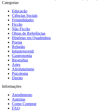
Categorias
Educação
Ciências Sociais
Feminilidades
Ficção
Não Ficção
Obras de Referências
Histórias em Quadrinhos
Poesia
Religião
Infantojuvenil
Gastronomia
Biografias
Artes
Afrofuturismo
Psicologia
Direito
Informações
Atendimento
Autorias
Como Comprar
FAQ